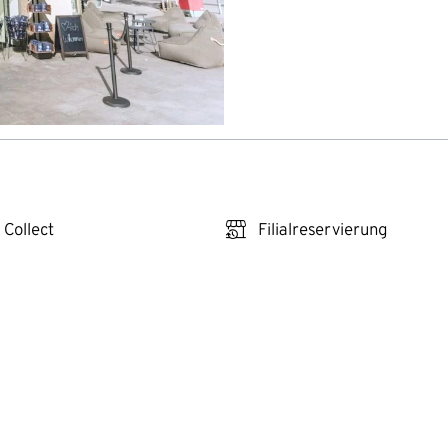
click_reserve_store
 Collect
Filialreservierung