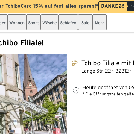
er TchiboCard 15% auf fast alles sparen!*
DANKE26
C
der
Wohnen
Sport
Wäsche
Schlafen
Sale
Mehr
hibo Filiale!
Tchibo Filiale mit
tchibo_logo
Lange Str. 22
32312
Heute geöffnet von 09
* Die Öffnungszeiten gelten