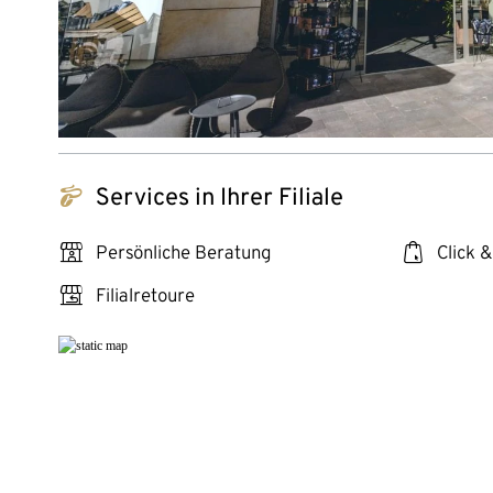
tchibo_logo
Services in Ihrer Filiale
personal_services
click_collect
Persönliche Beratung
Click &
store_return
Filialretoure