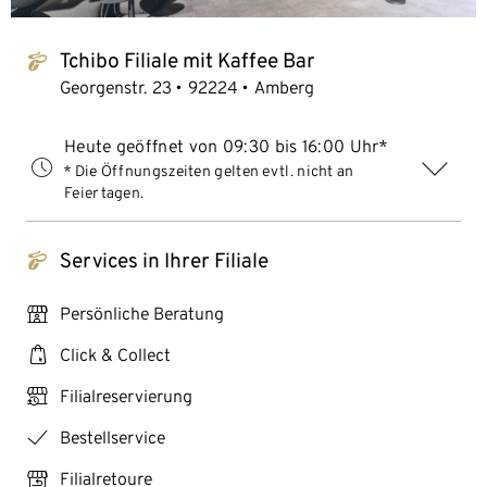
Tchibo Filiale mit Kaffee Bar
tchibo_logo
Georgenstr. 23
92224
Amberg
Heute geöffnet von 09:30 bis 16:00 Uhr*
* Die Öffnungszeiten gelten evtl. nicht an
Feiertagen.
Services in Ihrer Filiale
tchibo_logo
personal_services
Persönliche Beratung
click_collect
Click & Collect
click_reserve_store
Filialreservierung
checkmark
Bestellservice
store_return
Filialretoure