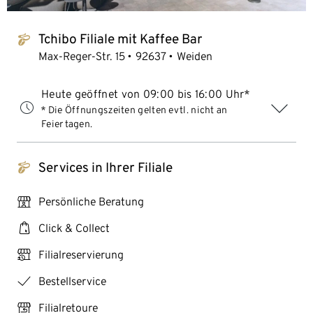
Tchibo Filiale mit Kaffee Bar
tchibo_logo
Max-Reger-Str. 15
92637
Weiden
Heute geöffnet von 09:00 bis 16:00 Uhr*
* Die Öffnungszeiten gelten evtl. nicht an
Feiertagen.
Services in Ihrer Filiale
tchibo_logo
personal_services
Persönliche Beratung
click_collect
Click & Collect
click_reserve_store
Filialreservierung
checkmark
Bestellservice
store_return
Filialretoure