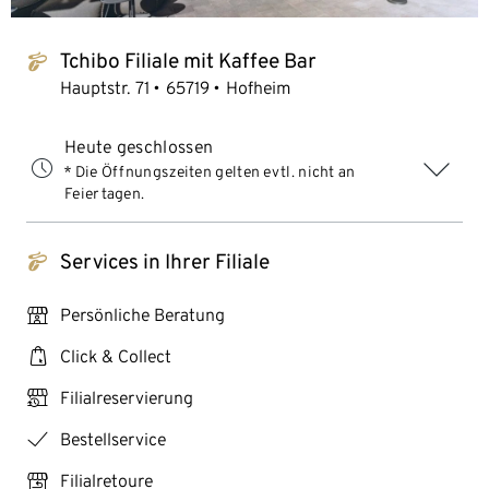
Tchibo Filiale mit Kaffee Bar
tchibo_logo
Hauptstr. 71
65719
Hofheim
Heute geschlossen
* Die Öffnungszeiten gelten evtl. nicht an
Feiertagen.
Services in Ihrer Filiale
tchibo_logo
personal_services
Persönliche Beratung
click_collect
Click & Collect
click_reserve_store
Filialreservierung
checkmark
Bestellservice
store_return
Filialretoure