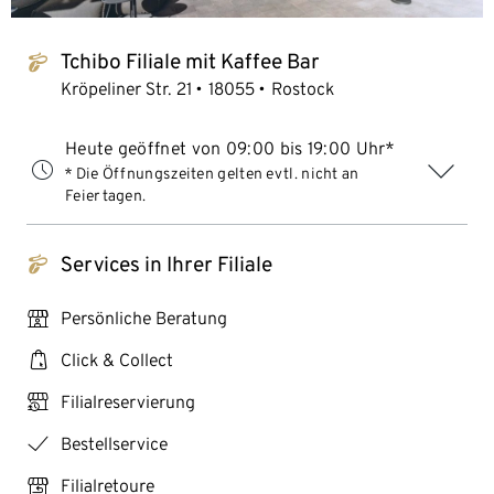
Tchibo Filiale mit Kaffee Bar
tchibo_logo
Kröpeliner Str. 21
18055
Rostock
Heute geöffnet von 09:00 bis 19:00 Uhr*
* Die Öffnungszeiten gelten evtl. nicht an
Feiertagen.
Services in Ihrer Filiale
tchibo_logo
personal_services
Persönliche Beratung
click_collect
Click & Collect
click_reserve_store
Filialreservierung
checkmark
Bestellservice
store_return
Filialretoure