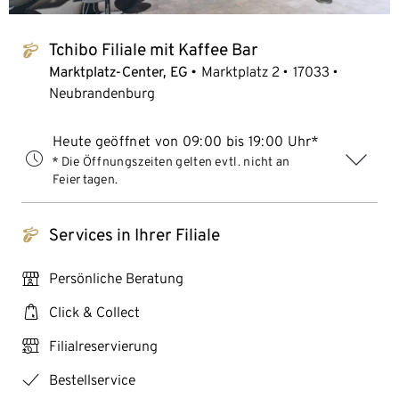
Tchibo Filiale mit Kaffee Bar
tchibo_logo
Marktplatz-Center, EG
Marktplatz 2
17033
Neubrandenburg
Heute geöffnet von 09:00 bis 19:00 Uhr*
* Die Öffnungszeiten gelten evtl. nicht an
Feiertagen.
Services in Ihrer Filiale
tchibo_logo
personal_services
Persönliche Beratung
click_collect
Click & Collect
click_reserve_store
Filialreservierung
checkmark
Bestellservice