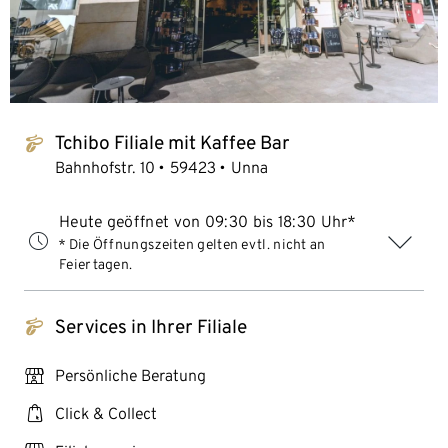
Tchibo Filiale mit Kaffee Bar
tchibo_logo
Bahnhofstr. 10
59423
Unna
Heute geöffnet von 09:30 bis 18:30 Uhr*
* Die Öffnungszeiten gelten evtl. nicht an
Feiertagen.
Services in Ihrer Filiale
tchibo_logo
personal_services
Persönliche Beratung
click_collect
Click & Collect