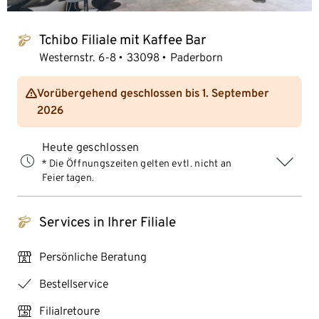
Tchibo Filiale mit Kaffee Bar
tchibo_logo
Westernstr. 6-8
33098
Paderborn
Vorübergehend geschlossen bis 1. September
2026
Heute geschlossen
* Die Öffnungszeiten gelten evtl. nicht an
Feiertagen.
Services in Ihrer Filiale
tchibo_logo
personal_services
Persönliche Beratung
checkmark
Bestellservice
store_return
Filialretoure