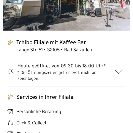
Tchibo Filiale mit Kaffee Bar
tchibo_logo
Lange Str. 51
32105
Bad Salzuflen
Heute geöffnet von 09:30 bis 18:00 Uhr*
* Die Öffnungszeiten gelten evtl. nicht an
Feiertagen.
Services in Ihrer Filiale
tchibo_logo
personal_services
Persönliche Beratung
click_collect
Click & Collect