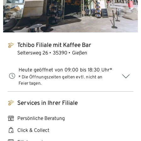
Tchibo Filiale mit Kaffee Bar
tchibo_logo
Seltersweg 26
35390
Gießen
Heute geöffnet von 09:00 bis 18:30 Uhr*
* Die Öffnungszeiten gelten evtl. nicht an
Feiertagen.
Services in Ihrer Filiale
tchibo_logo
personal_services
Persönliche Beratung
click_collect
Click & Collect