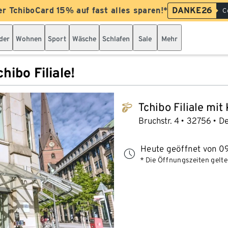
er TchiboCard 15% auf fast alles sparen!*
DANKE26
C
der
Wohnen
Sport
Wäsche
Schlafen
Sale
Mehr
hibo Filiale!
Tchibo Filiale mit
tchibo_logo
Bruchstr. 4
32756
De
Heute geöffnet von 09
* Die Öffnungszeiten gelten