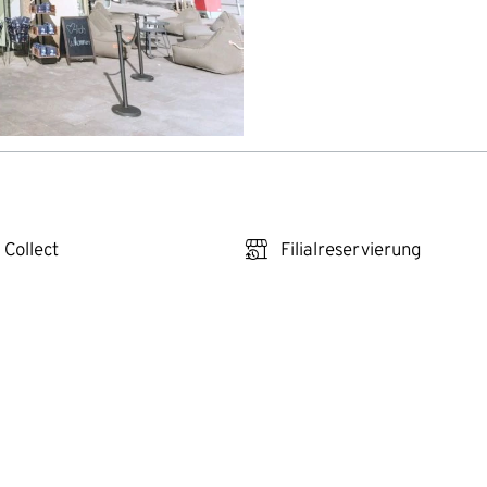
click_reserve_store
 Collect
Filialreservierung