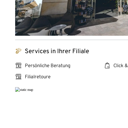
tchibo_logo
Services in Ihrer Filiale
personal_services
click_collect
Persönliche Beratung
Click &
store_return
Filialretoure