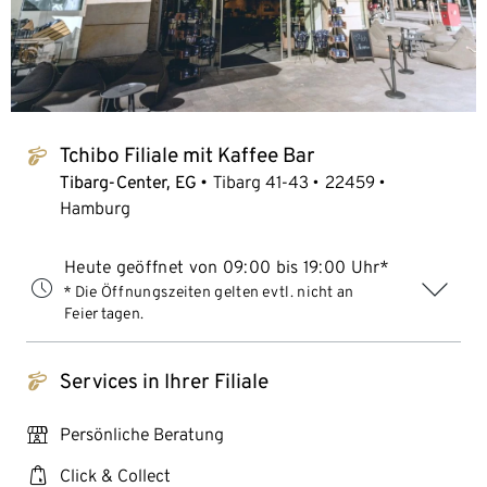
Tchibo Filiale mit Kaffee Bar
tchibo_logo
Tibarg-Center, EG
Tibarg 41-43
22459
Hamburg
Heute geöffnet von 09:00 bis 19:00 Uhr*
* Die Öffnungszeiten gelten evtl. nicht an
Feiertagen.
Services in Ihrer Filiale
tchibo_logo
personal_services
Persönliche Beratung
click_collect
Click & Collect