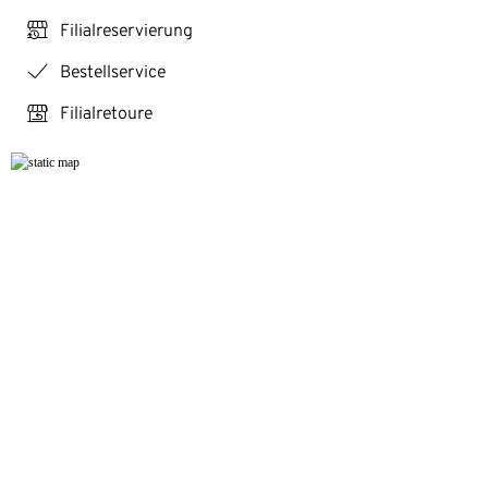
click_reserve_store
Filialreservierung
checkmark
Bestellservice
store_return
Filialretoure