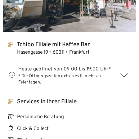
Tchibo Filiale mit Kaffee Bar
tchibo_logo
Hasengasse 19
60311
Frankfurt
Heute geöffnet von 09:00 bis 19:00 Uhr*
* Die Öffnungszeiten gelten evtl. nicht an
Feiertagen.
Services in Ihrer Filiale
tchibo_logo
personal_services
Persönliche Beratung
click_collect
Click & Collect