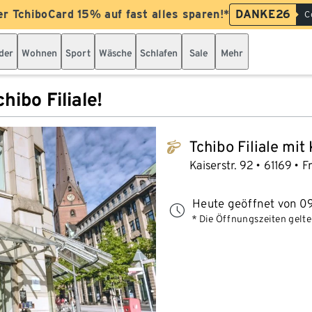
er TchiboCard 15% auf fast alles sparen!*
DANKE26
C
der
Wohnen
Sport
Wäsche
Schlafen
Sale
Mehr
hibo Filiale!
Tchibo Filiale mit
tchibo_logo
Kaiserstr. 92
61169
F
Heute geöffnet von 09
* Die Öffnungszeiten gelten