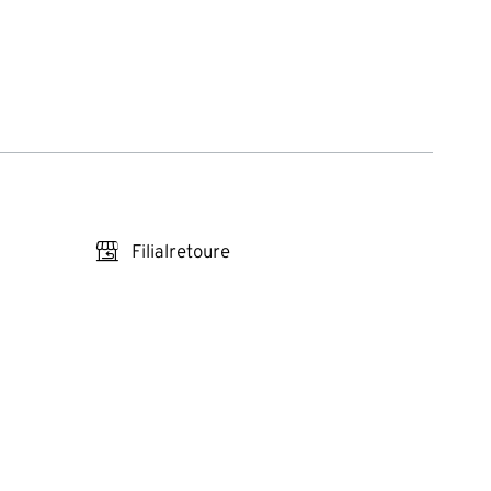
store_return
Filialretoure