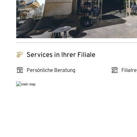
tchibo_logo
Services in Ihrer Filiale
personal_services
click_reserve_store
Persönliche Beratung
Filialr