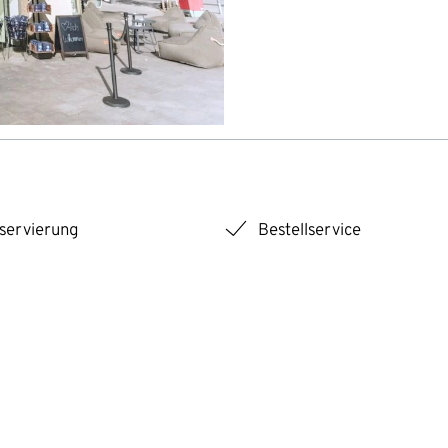
checkmark
eservierung
Bestellservice