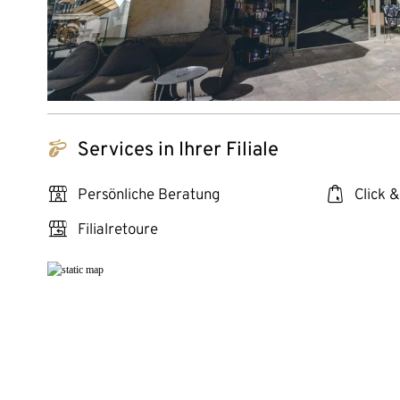
tchibo_logo
Services in Ihrer Filiale
personal_services
click_collect
Persönliche Beratung
Click &
store_return
Filialretoure