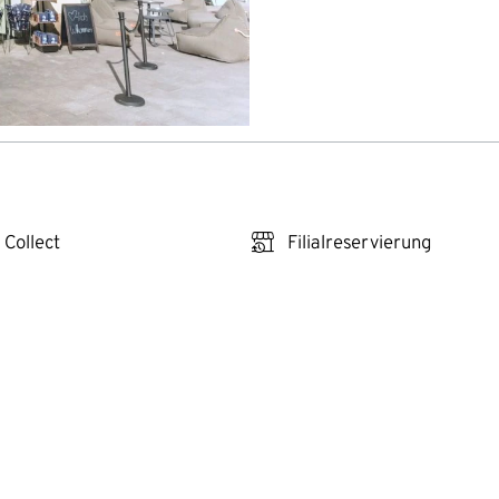
click_reserve_store
 Collect
Filialreservierung