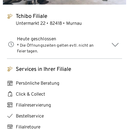
Tchibo Filiale
tchibo_logo
Untermarkt 22
82418
Murnau
Heute geschlossen
* Die Öffnungszeiten gelten evtl. nicht an
Feiertagen.
Services in Ihrer Filiale
tchibo_logo
personal_services
Persönliche Beratung
click_collect
Click & Collect
click_reserve_store
Filialreservierung
checkmark
Bestellservice
store_return
Filialretoure