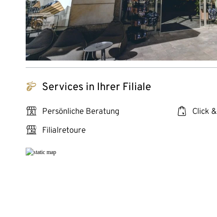
tchibo_logo
Services in Ihrer Filiale
personal_services
click_collect
Persönliche Beratung
Click &
store_return
Filialretoure