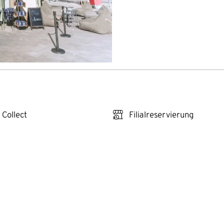
click_reserve_store
 Collect
Filialreservierung