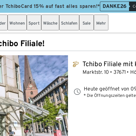
er TchiboCard 15% auf fast alles sparen!*
DANKE26
C
der
Wohnen
Sport
Wäsche
Schlafen
Sale
Mehr
hibo Filiale!
Tchibo Filiale mit
tchibo_logo
Marktstr. 10
37671
Hö
Heute geöffnet von 09
* Die Öffnungszeiten gelten