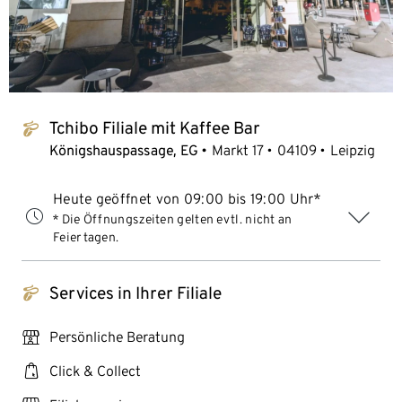
Tchibo Filiale mit Kaffee Bar
tchibo_logo
Königshauspassage, EG
Markt 17
04109
Leipzig
Heute geöffnet von 09:00 bis 19:00 Uhr*
* Die Öffnungszeiten gelten evtl. nicht an
Feiertagen.
Services in Ihrer Filiale
tchibo_logo
personal_services
Persönliche Beratung
click_collect
Click & Collect