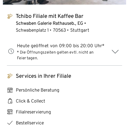
Tchibo Filiale mit Kaffee Bar
tchibo_logo
Schwaben Galerie Rathauseb., EG
Schwabenplatz 1
70563
Stuttgart
Heute geöffnet von 09:00 bis 20:00 Uhr*
* Die Öffnungszeiten gelten evtl. nicht an
Feiertagen.
Services in Ihrer Filiale
tchibo_logo
personal_services
Persönliche Beratung
click_collect
Click & Collect
click_reserve_store
Filialreservierung
checkmark
Bestellservice