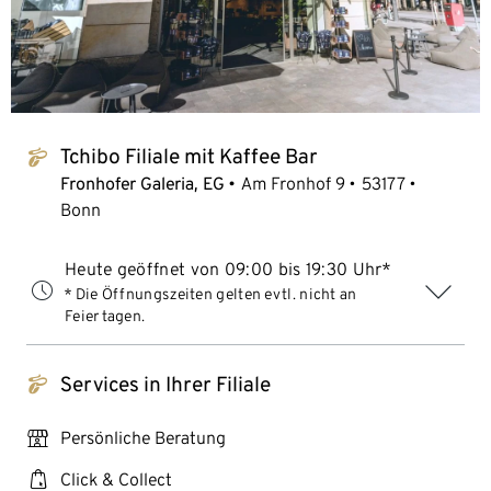
Tchibo Filiale mit Kaffee Bar
tchibo_logo
Fronhofer Galeria, EG
Am Fronhof 9
53177
Bonn
Heute geöffnet von 09:00 bis 19:30 Uhr*
* Die Öffnungszeiten gelten evtl. nicht an
Feiertagen.
Services in Ihrer Filiale
tchibo_logo
personal_services
Persönliche Beratung
click_collect
Click & Collect