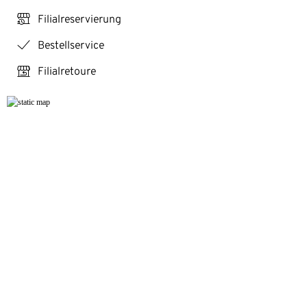
click_reserve_store
Filialreservierung
checkmark
Bestellservice
store_return
Filialretoure