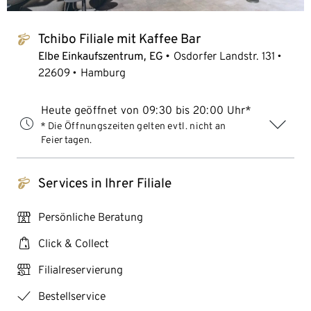
Tchibo Filiale mit Kaffee Bar
tchibo_logo
Elbe Einkaufszentrum, EG
Osdorfer Landstr. 131
22609
Hamburg
Heute geöffnet von 09:30 bis 20:00 Uhr*
* Die Öffnungszeiten gelten evtl. nicht an
Feiertagen.
Services in Ihrer Filiale
tchibo_logo
personal_services
Persönliche Beratung
click_collect
Click & Collect
click_reserve_store
Filialreservierung
checkmark
Bestellservice