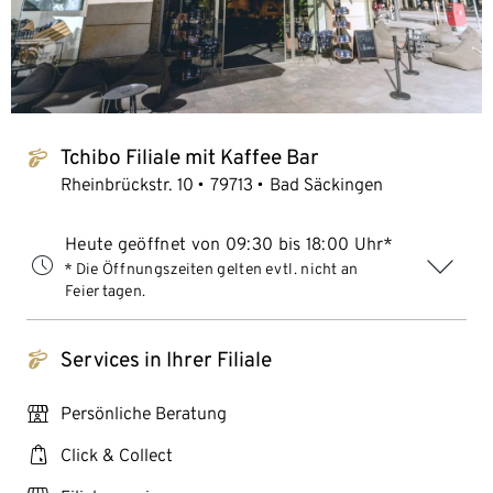
Tchibo Filiale mit Kaffee Bar
tchibo_logo
Rheinbrückstr. 10
79713
Bad Säckingen
Heute geöffnet von 09:30 bis 18:00 Uhr*
* Die Öffnungszeiten gelten evtl. nicht an
Feiertagen.
Services in Ihrer Filiale
tchibo_logo
personal_services
Persönliche Beratung
click_collect
Click & Collect