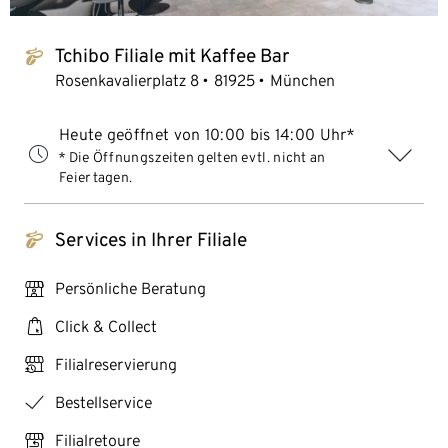
Tchibo Filiale mit Kaffee Bar
tchibo_logo
Rosenkavalierplatz 8
81925
München
Heute geöffnet von 10:00 bis 14:00 Uhr*
* Die Öffnungszeiten gelten evtl. nicht an
Feiertagen.
Services in Ihrer Filiale
tchibo_logo
personal_services
Persönliche Beratung
click_collect
Click & Collect
click_reserve_store
Filialreservierung
checkmark
Bestellservice
store_return
Filialretoure