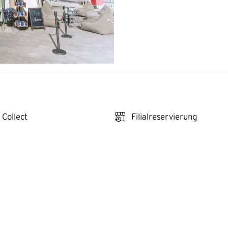
click_reserve_store
 Collect
Filialreservierung