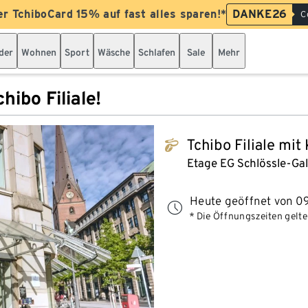
er TchiboCard 15% auf fast alles sparen!*
DANKE26
C
der
Wohnen
Sport
Wäsche
Schlafen
Sale
Mehr
hibo Filiale!
Tchibo Filiale mit
tchibo_logo
Etage EG Schlössle-Gal
Heute geöffnet von 0
* Die Öffnungszeiten gelten