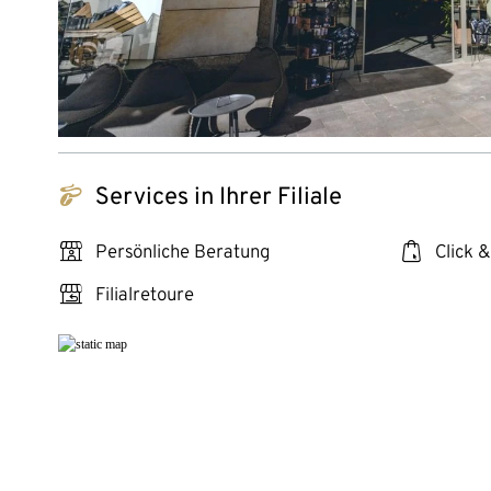
tchibo_logo
Services in Ihrer Filiale
personal_services
click_collect
Persönliche Beratung
Click &
store_return
Filialretoure