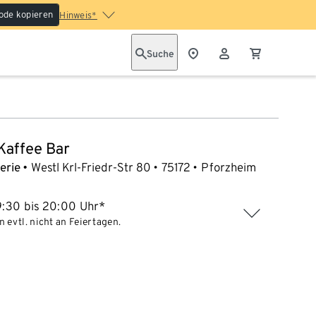
ode kopieren
Hinweis*
Suche
 Kaffee Bar
erie
Westl Krl-Friedr-Str 80
75172
Pforzheim
9:30 bis 20:00 Uhr*
 evtl. nicht an Feiertagen.