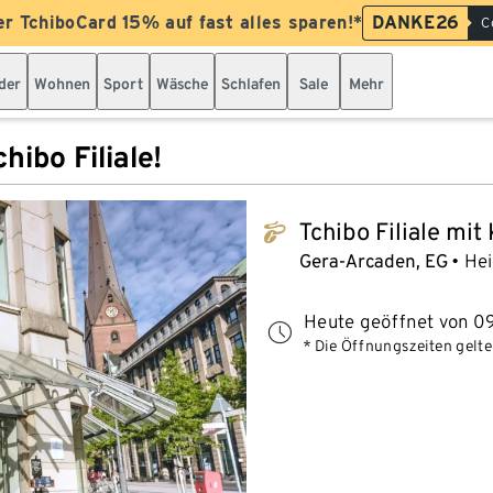
er TchiboCard 15% auf fast alles sparen!*
DANKE26
C
der
Wohnen
Sport
Wäsche
Schlafen
Sale
Mehr
hibo Filiale!
Tchibo Filiale mit
tchibo_logo
Gera-Arcaden, EG
Hei
Heute geöffnet von 09
* Die Öffnungszeiten gelten