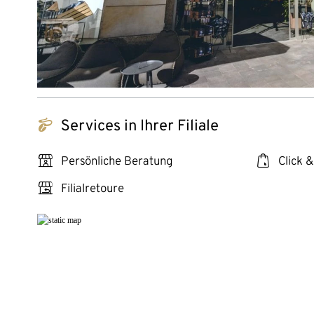
tchibo_logo
Services in Ihrer Filiale
personal_services
click_collect
Persönliche Beratung
Click &
store_return
Filialretoure