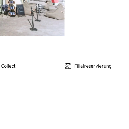
click_reserve_store
 Collect
Filialreservierung