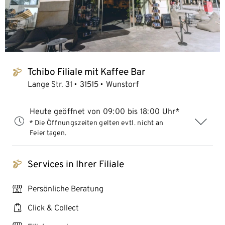
Tchibo Filiale mit Kaffee Bar
tchibo_logo
Lange Str. 31
31515
Wunstorf
Heute geöffnet von 09:00 bis 18:00 Uhr*
* Die Öffnungszeiten gelten evtl. nicht an
Feiertagen.
Services in Ihrer Filiale
tchibo_logo
personal_services
Persönliche Beratung
click_collect
Click & Collect