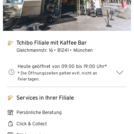
Tchibo Filiale mit Kaffee Bar
tchibo_logo
Gleichmannstr. 16
81241
München
Heute geöffnet von 09:00 bis 19:00 Uhr*
* Die Öffnungszeiten gelten evtl. nicht an
Feiertagen.
Services in Ihrer Filiale
tchibo_logo
personal_services
Persönliche Beratung
click_collect
Click & Collect