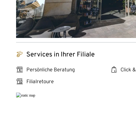
tchibo_logo
Services in Ihrer Filiale
personal_services
click_collect
Persönliche Beratung
Click &
store_return
Filialretoure