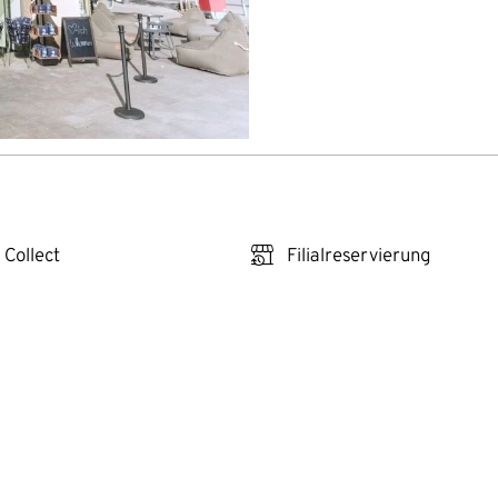
click_reserve_store
 Collect
Filialreservierung