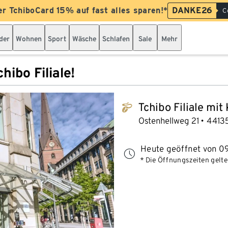
er TchiboCard 15% auf fast alles sparen!*
DANKE26
C
der
Wohnen
Sport
Wäsche
Schlafen
Sale
Mehr
hibo Filiale!
Tchibo Filiale mit
tchibo_logo
Ostenhellweg 21
4413
Heute geöffnet von 09
* Die Öffnungszeiten gelten