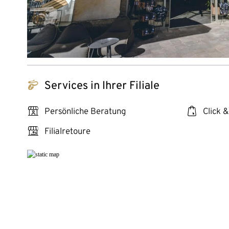
tchibo_logo
Services in Ihrer Filiale
personal_services
click_collect
Persönliche Beratung
Click &
store_return
Filialretoure