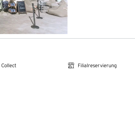
click_reserve_store
 Collect
Filialreservierung