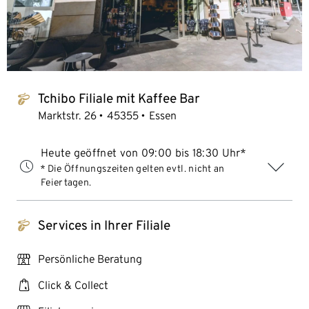
Tchibo Filiale mit Kaffee Bar
tchibo_logo
Marktstr. 26
45355
Essen
Heute geöffnet von 09:00 bis 18:30 Uhr*
* Die Öffnungszeiten gelten evtl. nicht an
Feiertagen.
Services in Ihrer Filiale
tchibo_logo
personal_services
Persönliche Beratung
click_collect
Click & Collect