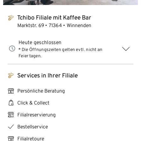
Tchibo Filiale mit Kaffee Bar
tchibo_logo
Marktstr. 69
71364
Winnenden
Heute geschlossen
* Die Öffnungszeiten gelten evtl. nicht an
Feiertagen.
Services in Ihrer Filiale
tchibo_logo
personal_services
Persönliche Beratung
click_collect
Click & Collect
click_reserve_store
Filialreservierung
checkmark
Bestellservice
store_return
Filialretoure