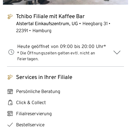
Tchibo Filiale mit Kaffee Bar
tchibo_logo
Alstertal Einkaufszentrum, UG
Heegbarg 31
22391
Hamburg
Heute geöffnet von 09:00 bis 20:00 Uhr*
* Die Öffnungszeiten gelten evtl. nicht an
Feiertagen.
Services in Ihrer Filiale
tchibo_logo
personal_services
Persönliche Beratung
click_collect
Click & Collect
click_reserve_store
Filialreservierung
checkmark
Bestellservice