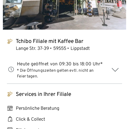
Tchibo Filiale mit Kaffee Bar
tchibo_logo
Lange Str. 37-39
59555
Lippstadt
Heute geöffnet von 09:30 bis 18:00 Uhr*
* Die Öffnungszeiten gelten evtl. nicht an
Feiertagen.
Services in Ihrer Filiale
tchibo_logo
personal_services
Persönliche Beratung
click_collect
Click & Collect