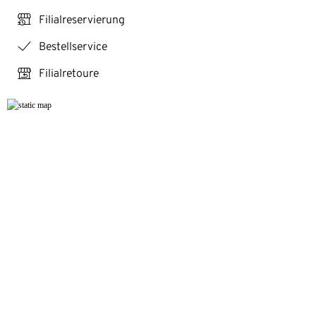
click_reserve_store
Filialreservierung
checkmark
Bestellservice
store_return
Filialretoure