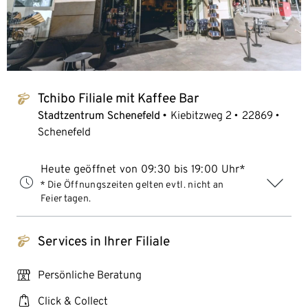
Tchibo Filiale mit Kaffee Bar
tchibo_logo
Stadtzentrum Schenefeld
Kiebitzweg 2
22869
Schenefeld
Heute geöffnet von 09:30 bis 19:00 Uhr*
* Die Öffnungszeiten gelten evtl. nicht an
Feiertagen.
Services in Ihrer Filiale
tchibo_logo
personal_services
Persönliche Beratung
click_collect
Click & Collect