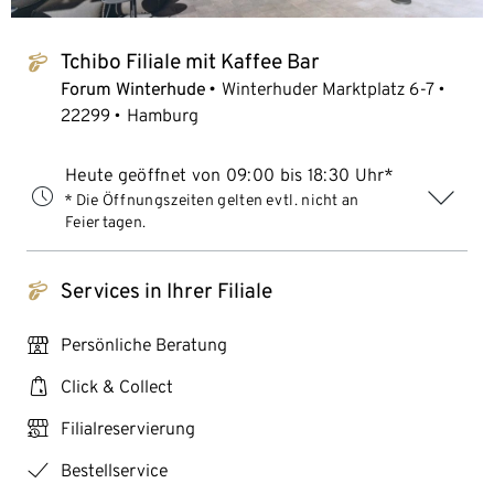
Tchibo Filiale mit Kaffee Bar
tchibo_logo
Forum Winterhude
Winterhuder Marktplatz 6-7
22299
Hamburg
Heute geöffnet von 09:00 bis 18:30 Uhr*
* Die Öffnungszeiten gelten evtl. nicht an
Feiertagen.
Services in Ihrer Filiale
tchibo_logo
personal_services
Persönliche Beratung
click_collect
Click & Collect
click_reserve_store
Filialreservierung
checkmark
Bestellservice