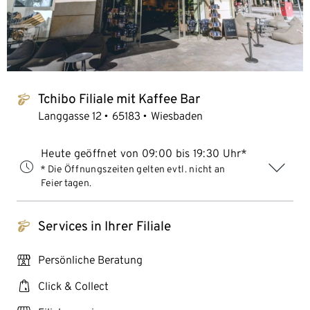
Tchibo Filiale mit Kaffee Bar
tchibo_logo
Langgasse 12
65183
Wiesbaden
Heute geöffnet von 09:00 bis 19:30 Uhr*
* Die Öffnungszeiten gelten evtl. nicht an
Feiertagen.
Services in Ihrer Filiale
tchibo_logo
personal_services
Persönliche Beratung
click_collect
Click & Collect