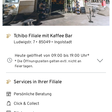
Tchibo Filiale mit Kaffee Bar
tchibo_logo
Ludwigstr. 7
85049
Ingolstadt
Heute geöffnet von 09:00 bis 19:00 Uhr*
* Die Öffnungszeiten gelten evtl. nicht an
Feiertagen.
Services in Ihrer Filiale
tchibo_logo
personal_services
Persönliche Beratung
click_collect
Click & Collect