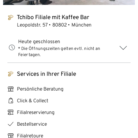
Tchibo Filiale mit Kaffee Bar
tchibo_logo
Leopoldstr. 57
80802
München
Heute geschlossen
* Die Öffnungszeiten gelten evtl. nicht an
Feiertagen.
Services in Ihrer Filiale
tchibo_logo
personal_services
Persönliche Beratung
click_collect
Click & Collect
click_reserve_store
Filialreservierung
checkmark
Bestellservice
store_return
Filialretoure