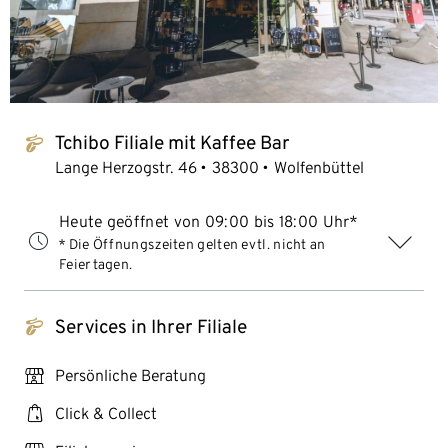
Tchibo Filiale mit Kaffee Bar
tchibo_logo
Lange Herzogstr. 46
38300
Wolfenbüttel
Heute geöffnet von 09:00 bis 18:00 Uhr*
* Die Öffnungszeiten gelten evtl. nicht an
Feiertagen.
Services in Ihrer Filiale
tchibo_logo
personal_services
Persönliche Beratung
click_collect
Click & Collect