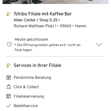
Tchibo Filiale mit Kaffee Bar
tchibo_logo
Allee-Center / Shop 0.25
Richard-Matthaei-Platz 1
59065
Hamm
Heute geschlossen
* Die Öffnungszeiten gelten evtl. nicht an
Feiertagen.
Services in Ihrer Filiale
tchibo_logo
personal_services
Persönliche Beratung
click_collect
Click & Collect
click_reserve_store
Filialreservierung
checkmark
Bestellservice