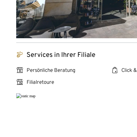
tchibo_logo
Services in Ihrer Filiale
personal_services
click_collect
Persönliche Beratung
Click &
store_return
Filialretoure