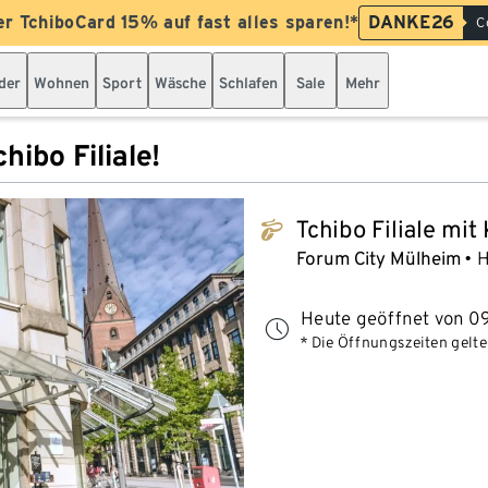
er TchiboCard 15% auf fast alles sparen!*
DANKE26
C
der
Wohnen
Sport
Wäsche
Schlafen
Sale
Mehr
hibo Filiale!
Tchibo Filiale mit
tchibo_logo
Forum City Mülheim
H
Heute geöffnet von 09
* Die Öffnungszeiten gelten