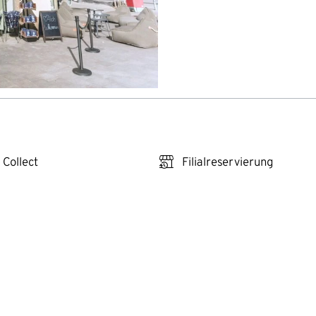
click_reserve_store
 Collect
Filialreservierung