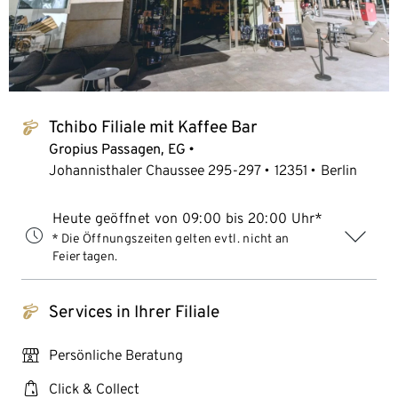
Tchibo Filiale mit Kaffee Bar
tchibo_logo
Gropius Passagen, EG
Johannisthaler Chaussee 295-297
12351
Berlin
Heute geöffnet von 09:00 bis 20:00 Uhr*
* Die Öffnungszeiten gelten evtl. nicht an
Feiertagen.
Services in Ihrer Filiale
tchibo_logo
personal_services
Persönliche Beratung
click_collect
Click & Collect