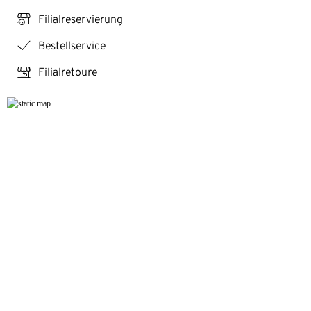
click_reserve_store
Filialreservierung
checkmark
Bestellservice
store_return
Filialretoure