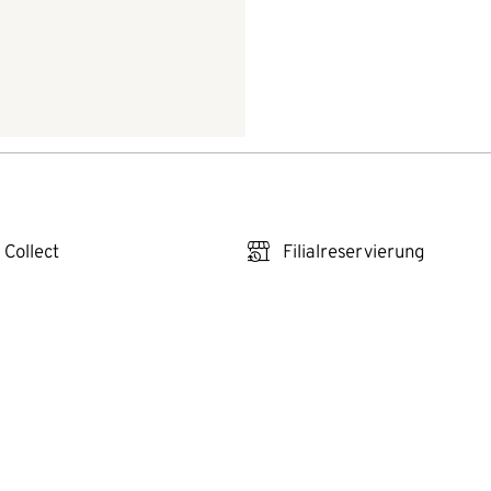
click_reserve_store
 Collect
Filialreservierung