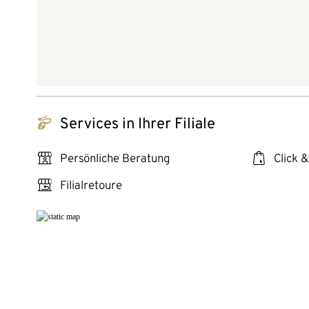
tchibo_logo
Services in Ihrer Filiale
personal_services
click_collect
Persönliche Beratung
Click &
store_return
Filialretoure