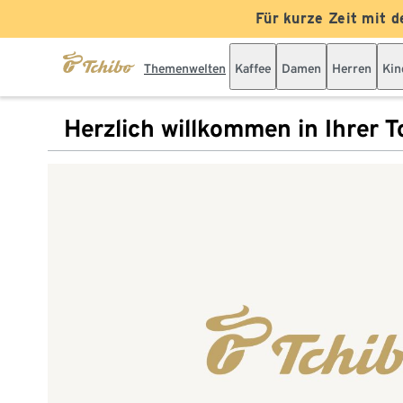
Für kurze Zeit mit d
Themenwelten
Kaffee
Damen
Herren
Kin
Herzlich willkommen in Ihrer Tc