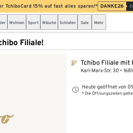
er TchiboCard 15% auf fast alles sparen!*
DANKE26
C
der
Wohnen
Sport
Wäsche
Schlafen
Sale
Mehr
hibo Filiale!
Tchibo Filiale mit
tchibo_logo
Karl-Marx-Str. 30
1681
Heute geöffnet von 09
* Die Öffnungszeiten gelten