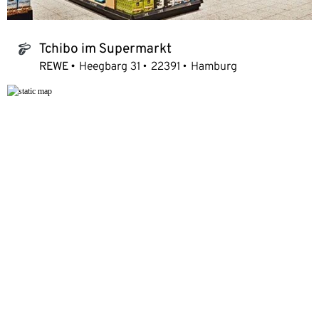
Tchibo im Supermarkt
tchibo_logo
REWE
Heegbarg 31
22391
Hamburg