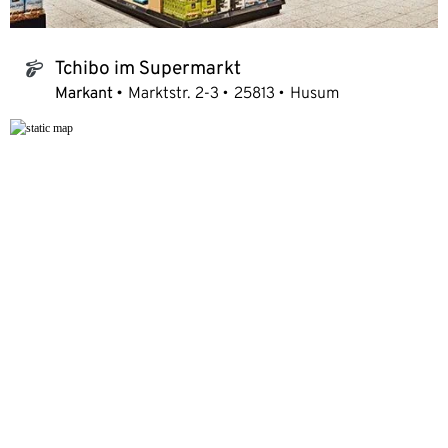
Tchibo im Supermarkt
tchibo_logo
Markant
Marktstr. 2-3
25813
Husum