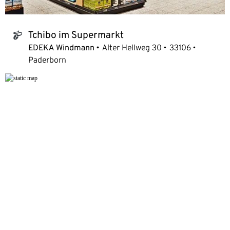
Tchibo im Supermarkt
tchibo_logo
EDEKA Windmann
Alter Hellweg 30
33106
Paderborn