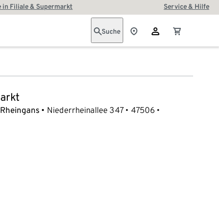
 in Filiale & Supermarkt
Service & Hilfe
Suche
arkt
 Rheingans
Niederrheinallee 347
47506