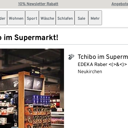
10% Newsletter Rabatt
Angebote
der
Wohnen
Sport
Wäsche
Schlafen
Sale
Mehr
o im Supermarkt!
Tchibo im Superm
tchibo_logo
EDEKA Raber <(>&<)>
Neukirchen