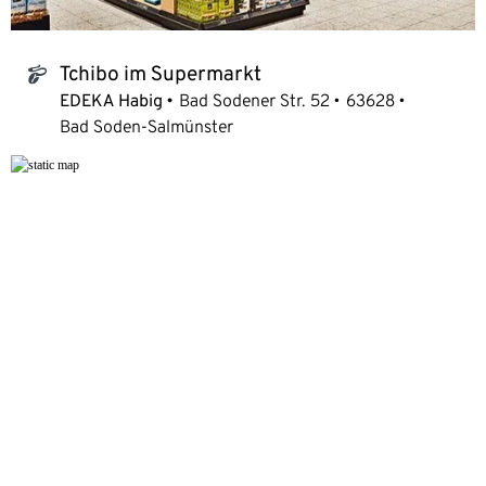
Tchibo im Supermarkt
tchibo_logo
EDEKA Habig
Bad Sodener Str. 52
63628
Bad Soden-Salmünster