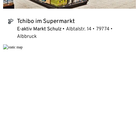
Tchibo im Supermarkt
tchibo_logo
E-aktiv Markt Schulz
Albtalstr. 14
79774
Albbruck