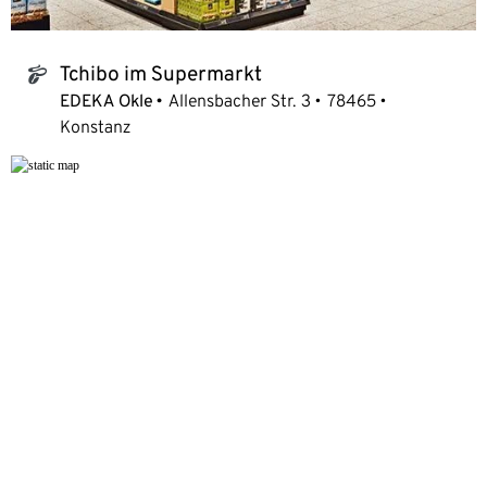
Tchibo im Supermarkt
tchibo_logo
EDEKA Okle
Allensbacher Str. 3
78465
Konstanz